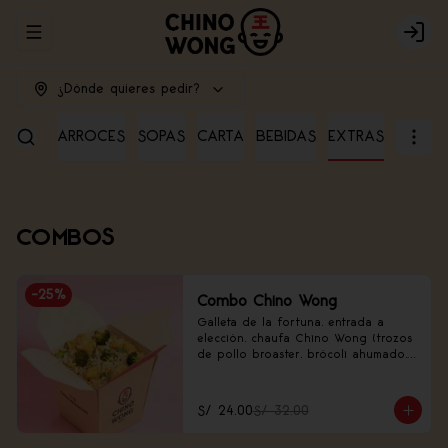
Abrir menu de navegación
Login
¿Dónde quieres pedir?
RADAS
ARROCES
SOPAS
CARTA
BEBIDAS
EXTRAS
COMBOS
-
25
%
Combo Chino Wong
Galleta de la fortuna, entrada a 
elección, chaufa Chino Wong (trozos 
de pollo broaster, brócoli ahumado, 
frejolito chino).
S/ 24.00
S/ 32.00