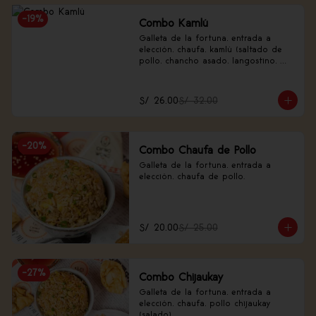
-
19
%
Combo Kamlú
Galleta de la fortuna, entrada a 
elección, chaufa, kamlú (saltado de 
pollo, chancho asado, langostino, 
huevo de codorniz, piña, nabo 
encurtido).
S/ 26.00
S/ 32.00
-
20
%
Combo Chaufa de Pollo
Galleta de la fortuna, entrada a 
elección, chaufa de pollo.
S/ 20.00
S/ 25.00
-
27
%
Combo Chijaukay
Galleta de la fortuna, entrada a 
elección, chaufa, pollo chijaukay 
(salado).