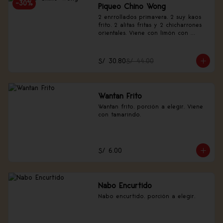
-
30
%
Piqueo Chino Wong
2 enrrollados primavera, 2 suy kaos 
frito, 2 alitas fritas y 2 chicharrones 
orientales. Viene con limón con 
canela china.
S/ 30.80
S/ 44.00
Wantan Frito
Wantan frito, porción a elegir. Viene 
con tamarindo.
S/ 6.00
Nabo Encurtido
Nabo encurtido, porción a elegir.