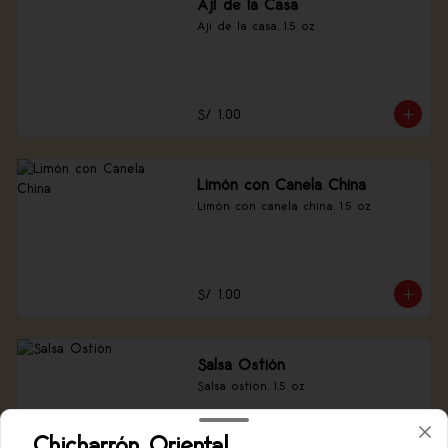
Ají de la Casa
Ají de la casa, 1.5 oz
S/ 1.00
Limón con Canela China
Limón con canela china, 1.5 oz
S/ 1.00
Salsa Ostión
Salsa ostión, 1.5 oz
Chicharrón Oriental