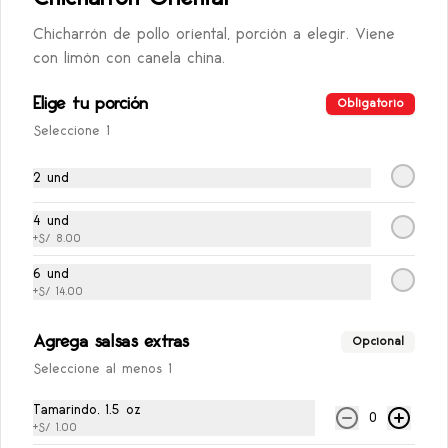
S/ 1.00
Chicharrón de pollo oriental, porción a elegir. Viene
con limón con canela china.
Sillao
Elige tu porción
Obligatorio
Sillao, 1.5 oz
Seleccione 1
2 und
S/ 1.00
4 und
+
S/ 8.00
6 und
+
S/ 14.00
Agrega salsas extras
Opcional
Seleccione al menos 1
Tamarindo, 1.5 oz
0
+
S/ 1.00