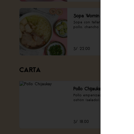
Sopa Womin
Sopa con tallarín, pechuga de 
pollo, chancho asado y col china.
S/ 22.00
CARTA
Pollo Chijaukay
Pollo empanizado con salsa 
ostión (salado).
S/ 18.00