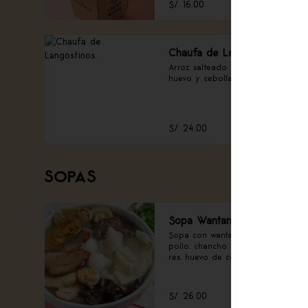
S/ 16.00
Chaufa de Langostinos
Arroz salteado con langostinos, 
huevo y cebolla china.
S/ 24.00
SOPAS
Sopa Wantan Especial
Sopa con wantan, pechuga de 
pollo, chancho asado, carne de 
res, huevo de codorniz, alita al 
sillao, langostino y verduras.
S/ 26.00