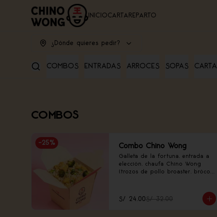
INICIO
CARTA
REPARTO
¿Dónde quieres pedir?
COMBOS
ENTRADAS
ARROCES
SOPAS
CARTA
COMBOS
-
25
%
Combo Chino Wong
Galleta de la fortuna, entrada a 
elección, chaufa Chino Wong 
(trozos de pollo broaster, brócoli 
ahumado, frejolito chino).
S/ 24.00
S/ 32.00