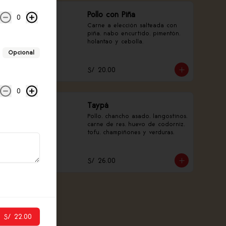
Pollo con Piña
0
Carne a elección salteada con 
piña, nabo encurtido, pimentón, 
holantao y cebolla.
Opcional
S/ 20.00
0
Taypá
Pollo, chancho asado, langostinos, 
carne de res, huevo de codorniz, 
tofu, champiñones y verduras.
S/ 26.00
S/ 22.00