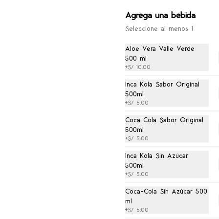
Agrega una bebida
Caldo de Pollo con Kión
Seleccione al menos 1
Sopa con pechuga de pollo y 
kión.
Aloe Vera Valle Verde
500 ml
+
S/ 10.00
S/ 22.00
Inca Kola Sabor Original
500ml
+
S/ 5.00
Coca Cola Sabor Original
500ml
+
S/ 5.00
Pollo Tipakay
Inca Kola Sin Azúcar
Pollo empanizado con salsa 
tamarindo (dulce).
500ml
+
S/ 5.00
Coca-Cola Sin Azúcar 500
S/ 18.00
ml
+
S/ 5.00