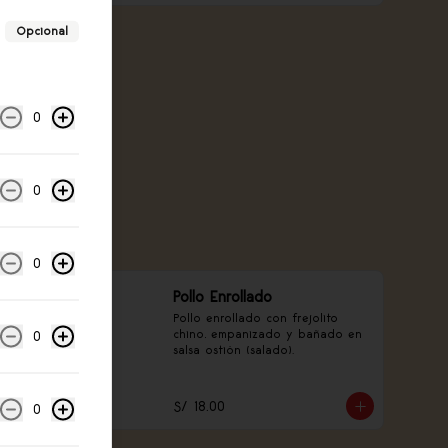
Opcional
0
0
0
Pollo Enrollado
Pollo enrollado con frejolito 
chino, empanizado y bañado en 
0
salsa ostión (salado).
S/ 18.00
0