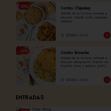
-
27
%
Combo Chijaukay
Galleta de la fortuna, entrada a 
elección, chaufa, pollo chijaukay 
(salado).
S/ 22.00
S/ 30.00
-
27
%
Combo Broaster
Galleta de la fortuna, entrada a 
elección, aeropuerto (chaufa con 
frejolito chino y tallarín), pollo 
broaster.
S/ 22.00
S/ 30.00
ENTRADAS