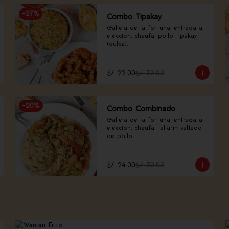
-
27
%
Combo Tipakay
Galleta de la fortuna, entrada a 
elección, chaufa, pollo tipakay 
(dulce).
S/ 22.00
S/ 30.00
-
20
%
Combo Combinado
Galleta de la fortuna, entrada a 
elección, chaufa, tallarín saltado 
de pollo.
S/ 24.00
S/ 30.00