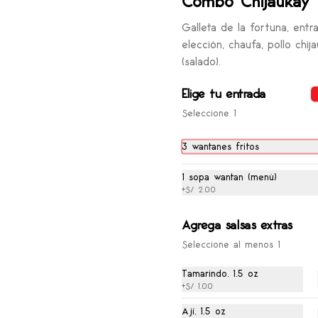
Combo Chijaukay
Galleta de la fortuna, entr
elección, chaufa, pollo chij
(salado).
Elige tu entrada
Seleccione 1
Chaufa Especial
Arroz salteado con pollo, 
chancho asado, langostinos, 
3 wantanes fritos
huevo y cebolla china.
1 sopa wantan (menú)
+
S/ 2.00
S/ 24.00
Agrega salsas extras
Chaufa de Chancho Asado
Seleccione al menos 1
Arroz salteado con chancho 
asado, huevo y cebolla china.
Tamarindo, 1.5 oz
+
S/ 1.00
Ají, 1.5 oz