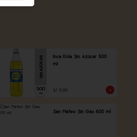
Inca Kola Sin Azúcar 500
ml
S/ 5.00
San Mateo Sin Gas 600 ml