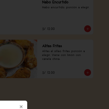
Nabo Encurtido
Nabo encurtido, porción a elegir.
S/ 12.00
Alitas Fritas
Alitas al sillao fritas, porción a 
elegir. Viene con limón con 
canela china.
S/ 12.00