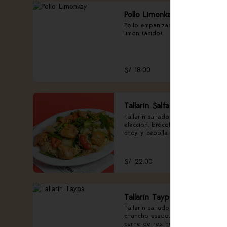
Pollo Limonkay
Pollo empanizado con salsa de 
limón (ácido).
S/ 18.00
Tallarín Saltado
Tallarín saltado con carne a 
elección, brócoli, pimentón, pac 
choy y cebolla.
S/ 22.00
Tallarín Taypá
Tallarín saltado con pollo, 
chancho asado, langostinos, 
carne de res, huevo de codorniz, 