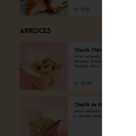
S/ 12.00
ARROCES
Chaufa Chino Wong
Arroz salteado con pollo 
broaster, brócoli ahumado, 
frejolito chino, huevo y cebolla 
china.
S/ 22.00
Chaufa de Pollo
Arroz salteado con pollo, huevo 
y cebolla china.