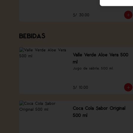
tofu, champiñones y verduras.
S/ 30.00
BEBIDAS
Valle Verde Aloe Vera 500
ml
Jugo de sábila, 500 ml.
S/ 10.00
Coca Cola Sabor Original
500 ml