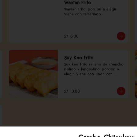
Wantan Frito
Wantan frito, porción a elegir. 
Viene con tamarindo.
S/ 6.00
Suy Kao Frito
Suy kao frito relleno de chancho 
molido y langostino, porción a 
elegir. Viene con limón con 
canela china.
S/ 10.00