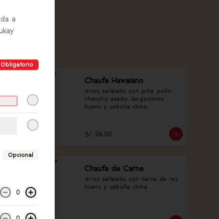
Close
ada a
aukay
Obligatorio
Chaufa Hawaiano
Arroz salteado con piña, pollo, 
chancho asado, langostinos, 
huevo y cebolla china.
S/ 26.00
Opcional
Chaufa de Carne
Arroz salteado con carne de res, 
huevo y cebolla china.
0
0