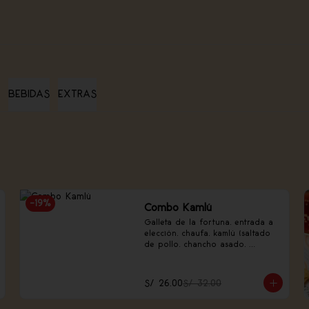
BEBIDAS
EXTRAS
-
19
%
Combo Kamlú
Galleta de la fortuna, entrada a 
elección, chaufa, kamlú (saltado 
de pollo, chancho asado, 
langostino, huevo de codorniz, 
piña, nabo encurtido).
S/ 26.00
S/ 32.00