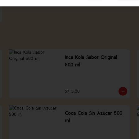
Inca Kola Sabor Original
500 ml
S/ 5.00
Coca Cola Sin Azúcar 500
ml