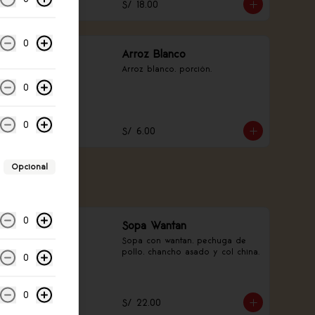
S/ 18.00
0
Arroz Blanco
Arroz blanco, porción.
0
0
S/ 6.00
Opcional
0
Sopa Wantan
Sopa con wantan, pechuga de 
pollo, chancho asado y col china.
0
0
S/ 22.00