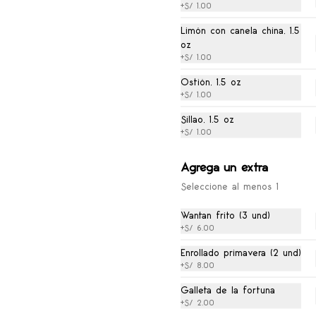
S/ 18.00
+
S/ 1.00
Limón con canela china, 1.5
oz
Chaufa de Champiñones
+
S/ 1.00
Arroz salteado con champiñones, 
huevo y cebolla china.
Ostión, 1.5 oz
+
S/ 1.00
Sillao, 1.5 oz
S/ 16.00
+
S/ 1.00
Agrega un extra
Seleccione al menos 1
Wantan frito (3 und)
Sopa Womin Especial
+
S/ 6.00
Sopa con tallarín, pechuga de 
Enrollado primavera (2 und)
pollo, chancho asado, carne de 
res, huevo de codorniz, alita al 
+
S/ 8.00
sillao, langostino y verduras.
Galleta de la fortuna
+
S/ 2.00
S/ 26.00