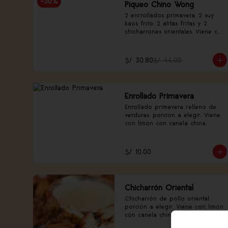
-
30
%
Piqueo Chino Wong
2 enrrollados primavera, 2 suy 
kaos frito, 2 alitas fritas y 2 
chicharrones orientales. Viene con 
limón con canela china.
S/ 30.80
S/ 44.00
Enrollado Primavera
Enrollado primavera relleno de 
verduras, porción a elegir. Viene 
con limón con canela china.
S/ 10.00
Chicharrón Oriental
Chicharrón de pollo oriental, 
porción a elegir. Viene con limón 
con canela china.