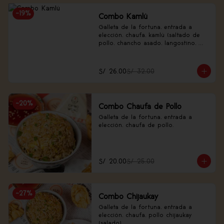
-
19
%
Combo Kamlú
Galleta de la fortuna, entrada a 
elección, chaufa, kamlú (saltado de 
pollo, chancho asado, langostino, 
huevo de codorniz, piña, nabo 
encurtido).
S/ 26.00
S/ 32.00
-
20
%
Combo Chaufa de Pollo
Galleta de la fortuna, entrada a 
elección, chaufa de pollo.
S/ 20.00
S/ 25.00
-
27
%
Combo Chijaukay
Galleta de la fortuna, entrada a 
elección, chaufa, pollo chijaukay 
(salado).