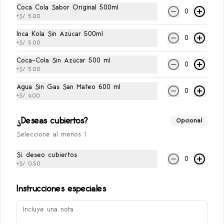
Coca Cola Sabor Original 500ml
Conócenos
0
+
S/ 5.00
Zona de Reparto
Inca Kola Sin Azúcar 500ml
0
+
S/ 5.00
Términos y condiciones
Política de privacidad
Coca-Cola Sin Azúcar 500 ml
0
+
S/ 5.00
Redes sociales
Agua Sin Gas San Mateo 600 ml
0
+
S/ 4.00
Instagram
Facebook
¿Deseas cubiertos?
Opcional
Seleccione al menos 1
Mi cuenta
Sí, deseo cubiertos
0
+
S/ 0.50
Pedir
Iniciar sesión
Política de Cookies
Instrucciones especiales
Haga clic en Aceptar para permitir que Justo use
cookies a fin de personalizar este sitio, publicar anuncios
y medir su eficiencia en otras apps y sitios web,