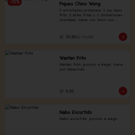
-
30
%
Piqueo Chino Wong
2 enrrollados primavera, 2 suy kaos 
frito, 2 alitas fritas y 2 chicharrones 
orientales. Viene con limón con 
canela china.
S/ 30.80
S/ 44.00
Wantan Frito
Wantan frito, porción a elegir. Viene 
con tamarindo.
S/ 6.00
Nabo Encurtido
Nabo encurtido, porción a elegir.