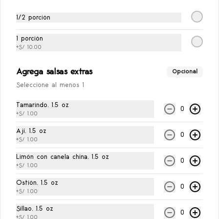
Ají de la Casa
Ají de la casa, 1.5 oz
1/2 porción
1 porción
+
S/ 10.00
S/ 1.00
Agrega salsas extras
Opcional
Seleccione al menos 1
Limón con Canela China
Limón con canela china, 1.5 oz
Tamarindo, 1.5 oz
0
+
S/ 1.00
Ají, 1.5 oz
0
+
S/ 1.00
S/ 1.00
Limón con canela china, 1.5 oz
0
+
S/ 1.00
Salsa Ostión
Ostión, 1.5 oz
0
Salsa ostión, 1.5 oz
+
S/ 1.00
Sillao, 1.5 oz
0
+
S/ 1.00