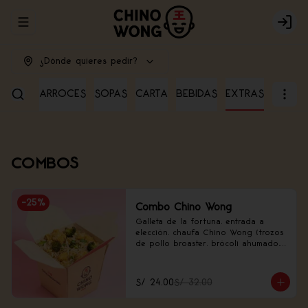
Abrir menu de navegación
Login
¿Dónde quieres pedir?
RADAS
ARROCES
SOPAS
CARTA
BEBIDAS
EXTRAS
COMBOS
-
25
%
Combo Chino Wong
Galleta de la fortuna, entrada a 
elección, chaufa Chino Wong (trozos 
de pollo broaster, brócoli ahumado, 
frejolito chino).
S/ 24.00
S/ 32.00