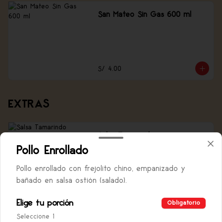
San Mateo Sin Gas 600 ml
S/ 4.00
EXTRAS
Salsa Tamarindo
Salsa tamarindo, 1.5 oz
Pollo Enrollado
Pollo enrollado con frejolito chino, empanizado y
bañado en salsa ostión (salado).
S/ 1.00
Elige tu porción
Obligatorio
Seleccione 1