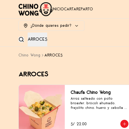
INICIO
CARTA
REPARTO
¿Dónde quieres pedir?
ARROCES
Chino Wong
ARROCES
ARROCES
Chaufa Chino Wong
Arroz salteado con pollo 
broaster, brócoli ahumado, 
frejolito chino, huevo y cebolla 
china.
S/ 22.00