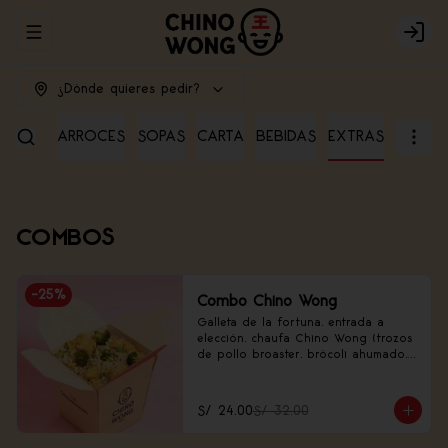
Abrir menu de navegación
Login
¿Dónde quieres pedir?
RADAS
ARROCES
SOPAS
CARTA
BEBIDAS
EXTRAS
COMBOS
-
25
%
Combo Chino Wong
Galleta de la fortuna, entrada a 
elección, chaufa Chino Wong (trozos 
de pollo broaster, brócoli ahumado, 
frejolito chino).
S/ 24.00
S/ 32.00