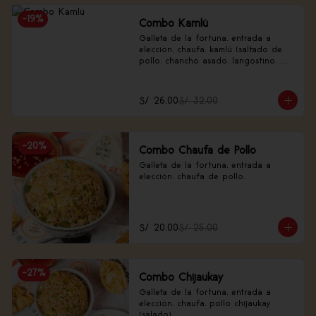
-
19
%
Combo Kamlú
Galleta de la fortuna, entrada a 
elección, chaufa, kamlú (saltado de 
pollo, chancho asado, langostino, 
huevo de codorniz, piña, nabo 
encurtido).
S/ 26.00
S/ 32.00
-
20
%
Combo Chaufa de Pollo
Galleta de la fortuna, entrada a 
elección, chaufa de pollo.
S/ 20.00
S/ 25.00
-
27
%
Combo Chijaukay
Galleta de la fortuna, entrada a 
elección, chaufa, pollo chijaukay 
(salado).