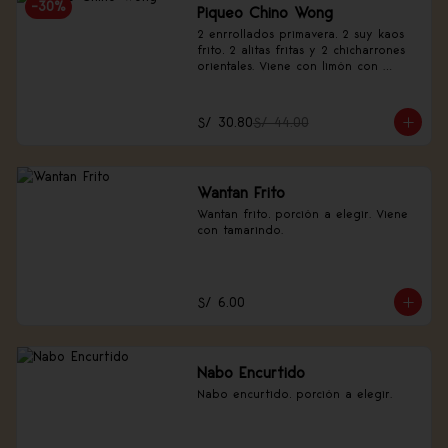
-
30
%
Piqueo Chino Wong
2 enrrollados primavera, 2 suy kaos 
frito, 2 alitas fritas y 2 chicharrones 
orientales. Viene con limón con 
canela china.
S/ 30.80
S/ 44.00
Wantan Frito
Wantan frito, porción a elegir. Viene 
con tamarindo.
S/ 6.00
Nabo Encurtido
Nabo encurtido, porción a elegir.