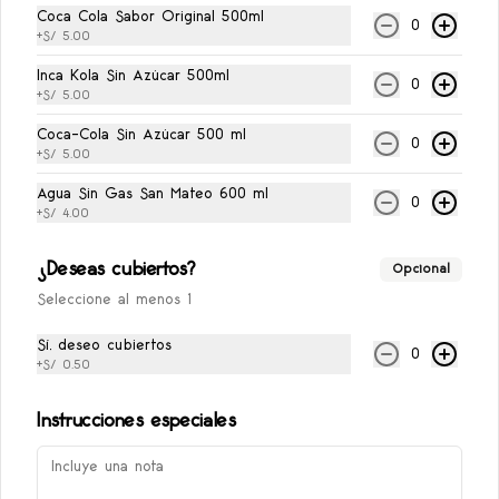
Coca Cola Sabor Original 500ml
Conócenos
0
+
S/ 5.00
Zona de Reparto
Inca Kola Sin Azúcar 500ml
0
+
S/ 5.00
Términos y condiciones
Política de privacidad
Coca-Cola Sin Azúcar 500 ml
0
+
S/ 5.00
Redes sociales
Agua Sin Gas San Mateo 600 ml
0
+
S/ 4.00
Instagram
Facebook
¿Deseas cubiertos?
Opcional
Seleccione al menos 1
Mi cuenta
Sí, deseo cubiertos
0
+
S/ 0.50
Pedir
Iniciar sesión
Política de Cookies
Instrucciones especiales
Haga clic en Aceptar para permitir que Justo use
cookies a fin de personalizar este sitio, publicar anuncios
y medir su eficiencia en otras apps y sitios web,