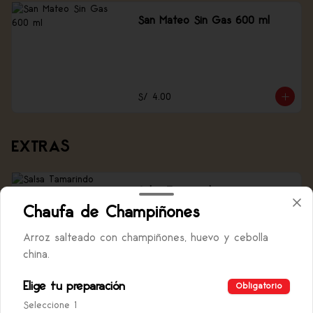
San Mateo Sin Gas 600 ml
S/ 4.00
EXTRAS
Salsa Tamarindo
Salsa tamarindo, 1.5 oz
Chaufa de Champiñones
Arroz salteado con champiñones, huevo y cebolla
china.
S/ 1.00
Elige tu preparación
Obligatorio
Seleccione 1