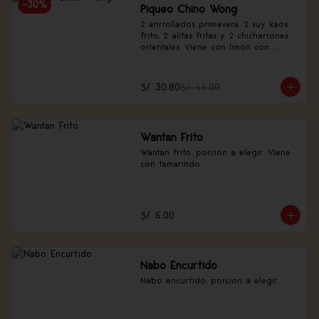
-
30
%
Piqueo Chino Wong
2 enrrollados primavera, 2 suy kaos 
frito, 2 alitas fritas y 2 chicharrones 
orientales. Viene con limón con 
canela china.
S/ 30.80
S/ 44.00
Wantan Frito
Wantan frito, porción a elegir. Viene 
con tamarindo.
S/ 6.00
Nabo Encurtido
Nabo encurtido, porción a elegir.