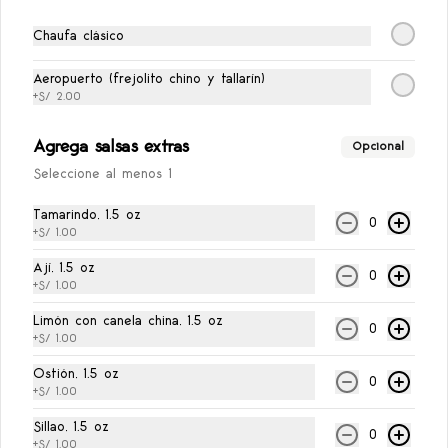
Ají de la Casa
Ají de la casa, 1.5 oz
Chaufa clásico
Aeropuerto (frejolito chino y tallarín)
+
S/ 2.00
S/ 1.00
Agrega salsas extras
Opcional
Seleccione al menos 1
Limón con Canela China
Limón con canela china, 1.5 oz
Tamarindo, 1.5 oz
0
+
S/ 1.00
Ají, 1.5 oz
0
+
S/ 1.00
S/ 1.00
Limón con canela china, 1.5 oz
0
+
S/ 1.00
Salsa Ostión
Ostión, 1.5 oz
0
Salsa ostión, 1.5 oz
+
S/ 1.00
Sillao, 1.5 oz
0
+
S/ 1.00