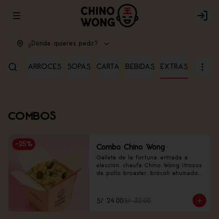
Abrir menu de navegación
Login
¿Dónde quieres pedir?
RADAS
ARROCES
SOPAS
CARTA
BEBIDAS
EXTRAS
COMBOS
-
25
%
Combo Chino Wong
Galleta de la fortuna, entrada a 
elección, chaufa Chino Wong (trozos 
de pollo broaster, brócoli ahumado, 
frejolito chino).
S/ 24.00
S/ 32.00