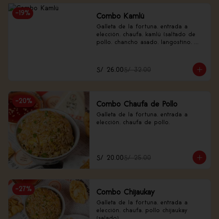
-
19
%
Combo Kamlú
Galleta de la fortuna, entrada a 
elección, chaufa, kamlú (saltado de 
pollo, chancho asado, langostino, 
huevo de codorniz, piña, nabo 
encurtido).
S/ 26.00
S/ 32.00
-
20
%
Combo Chaufa de Pollo
Galleta de la fortuna, entrada a 
elección, chaufa de pollo.
S/ 20.00
S/ 25.00
-
27
%
Combo Chijaukay
Galleta de la fortuna, entrada a 
elección, chaufa, pollo chijaukay 
(salado).